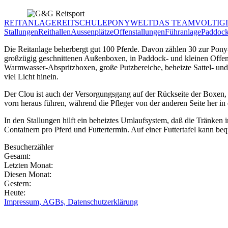
REITANLAGE
REITSCHULE
PONYWELT
DAS TEAM
VOLTIG
Stallungen
Reithallen
Aussenplätze
Offenstallungen
Führanlage
Paddoc
Die Reitanlage beherbergt gut 100 Pferde. Davon zählen 30 zur Pony-
großzügig geschnittenen Außenboxen, in Paddock- und kleinen Offenst
Warmwasser-Abspritzboxen, große Putzbereiche, beheizte Sattel- un
viel Licht hinein.
Der Clou ist auch der Versorgungsgang auf der Rückseite der Boxen, 
vorn heraus führen, während die Pfleger von der anderen Seite her in
In den Stallungen hilft ein beheiztes Umlaufsystem, daß die Tränken i
Containern pro Pferd und Futtertermin. Auf einer Futtertafel kann be
Besucherzähler
Gesamt:
Letzten Monat:
Diesen Monat:
Gestern:
Heute:
Impressum, AGBs, Datenschutzerklärung