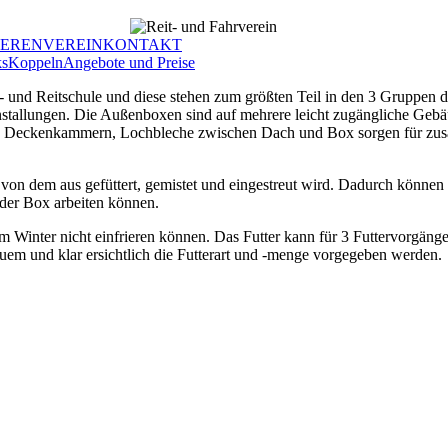
IEREN
VEREIN
KONTAKT
ks
Koppeln
Angebote und Preise
 und Reitschule und diese stehen zum größten Teil in den 3 Gruppen der
allungen. Die Außenboxen sind auf mehrere leicht zugängliche Gebäude
d Deckenkammern, Lochbleche zwischen Dach und Box sorgen für zusätzl
von dem aus gefüttert, gemistet und eingestreut wird. Dadurch können 
 der Box arbeiten können.
m Winter nicht einfrieren können. Das Futter kann für 3 Futtervorgänge
quem und klar ersichtlich die Futterart und -menge vorgegeben werden.